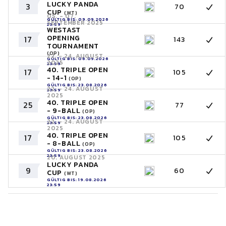
LUCKY PANDA
3
70
CUP
(WT)
05. - 07.
GÜLTIG BIS: 09.09.2026
SEPTEMBER 2025
23:59
WESTAST
OPENING
17
143
TOURNAMENT
(OP)
22. - 24. AUGUST
GÜLTIG BIS: 06.09.2026
2025
23:59
40. TRIPLE OPEN
17
105
- 14-1
(OP)
GÜLTIG BIS: 23.08.2026
22. - 24. AUGUST
23:59
2025
40. TRIPLE OPEN
25
77
- 9-BALL
(OP)
GÜLTIG BIS: 23.08.2026
22. - 24. AUGUST
23:59
2025
40. TRIPLE OPEN
17
105
- 8-BALL
(OP)
GÜLTIG BIS: 23.08.2026
23:59
20. AUGUST 2025
LUCKY PANDA
9
60
CUP
(WT)
GÜLTIG BIS: 19.08.2026
23:59