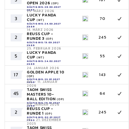
OPEN 2026
(OP)
GÜLTIG BIS: 28.03.2027
23:59
25. MÄRZ 2026
LUCKY PANDA
3
70
CUP
(WT)
GÜLTIG BIS: 24.03.2027
23:59
14. MÄRZ 2026
REUSS CUP -
2
245
RUNDE 3
(OP)
GÜLTIG BIS: 13.03.2027
23:59
25. FEBRUAR 2026
LUCKY PANDA
5
55
CUP
(WT)
GÜLTIG BIS: 24.02.2027
23:59
24. JANUAR 2026
GOLDEN APPLE 10
17
143
(OP)
GÜLTIG BIS: 23.01.2027
09. - 11. JANUAR
23:59
2026
TAOM SWISS
45
64
MASTERS 10-
BALL EDITION
(OP)
GÜLTIG BIS: 10.01.2027
03. JANUAR 2026
23:59
REUSS CUP -
2
245
RUNDE 1
(OP)
GÜLTIG BIS: 02.01.2027
19. - 21. DEZEMBER
23:59
2025
TAOM SWISS