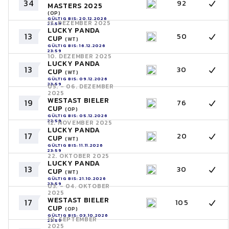
34
92
MASTERS 2025
(OP)
GÜLTIG BIS: 20.12.2026
17. DEZEMBER 2025
23:59
LUCKY PANDA
13
50
CUP
(WT)
GÜLTIG BIS: 16.12.2026
23:59
10. DEZEMBER 2025
LUCKY PANDA
13
30
CUP
(WT)
GÜLTIG BIS: 09.12.2026
23:59
05. - 06. DEZEMBER
2025
WESTAST BIELER
19
76
CUP
(OP)
GÜLTIG BIS: 05.12.2026
23:59
12. NOVEMBER 2025
LUCKY PANDA
17
20
CUP
(WT)
GÜLTIG BIS: 11.11.2026
23:59
22. OKTOBER 2025
LUCKY PANDA
13
30
CUP
(WT)
GÜLTIG BIS: 21.10.2026
23:59
03. - 04. OKTOBER
2025
WESTAST BIELER
17
105
CUP
(OP)
GÜLTIG BIS: 03.10.2026
10. SEPTEMBER
23:59
2025