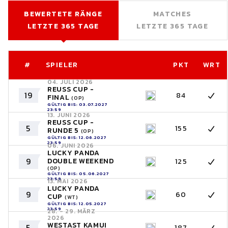
BEWERTETE RÄNGE
MATCHES
LETZTE 365 TAGE
LETZTE 365 TAGE
#
SPIELER
PKT
WRT
04. JULI 2026
REUSS CUP -
19
84
FINAL
(OP)
GÜLTIG BIS: 03.07.2027
23:59
13. JUNI 2026
REUSS CUP -
5
155
RUNDE 5
(OP)
GÜLTIG BIS: 12.06.2027
23:59
06. JUNI 2026
LUCKY PANDA
9
DOUBLE WEEKEND
125
(OP)
GÜLTIG BIS: 05.06.2027
23:59
13. MAI 2026
LUCKY PANDA
9
60
CUP
(WT)
GÜLTIG BIS: 12.05.2027
23:59
28. - 29. MÄRZ
2026
WESTAST KAMUI
5
187