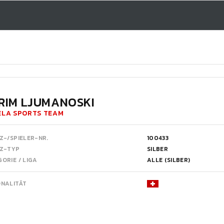
RIM LJUMANOSKI
ELA SPORTS TEAM
Z-/SPIELER-NR.
100433
NZ-TYP
SILBER
ORIE / LIGA
ALLE (SILBER)
ONALITÄT