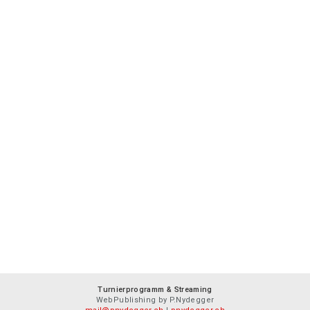
Turnierprogramm & Streaming
WebPublishing by P.Nydegger