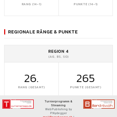
RANG (14-1)
PUNKTE (14-1)
REGIONALE RÄNGE & PUNKTE
REGION 4
(AG, BS, SO)
26.
265
RANG (GESAMT)
PUNKTE (GESAMT)
Turnierprogramm &
Streaming
WebPublishing by
P.Nydegger