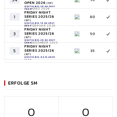
OPEN 2026
(OP)
GÜLTIG BIS: 28.03.2027
20. MÄRZ 2026
23:59
FRIDAY NIGHT
1
SERIES 2025/26
80
(WT)
GÜLTIG BIS: 19.03.2027
27. FEBRUAR 2026
23:59
FRIDAY NIGHT
3
SERIES 2025/26
50
(WT)
GÜLTIG BIS: 26.02.2027
05. DEZEMBER 2025
23:59
FRIDAY NIGHT
5
SERIES 2025/26
35
(WT)
GÜLTIG BIS: 04.12.2026
23:59
ERFOLGE SM
0
0