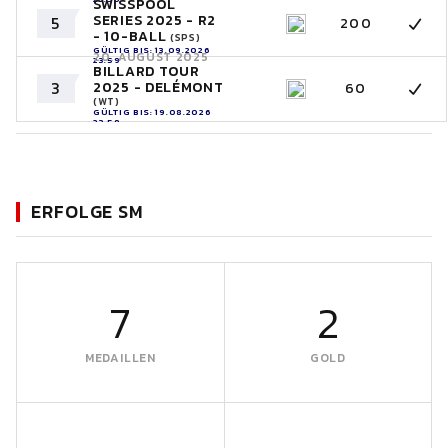
SWISSPOOL
SERIES 2025 - R2
5
200
- 10-BALL
(SPS)
GÜLTIG BIS: 13.09.2026
20. AUGUST 2025
23:59
BILLARD TOUR
3
2025 - DELÉMONT
60
(WT)
GÜLTIG BIS: 19.08.2026
23:59
ERFOLGE SM
7
2
MEDAILLEN
GOLD