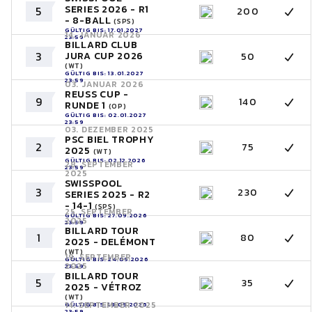
SERIES 2026 - R1
5
200
- 8-BALL
(SPS)
GÜLTIG BIS: 17.01.2027
14. JANUAR 2026
23:59
BILLARD CLUB
3
JURA CUP 2026
50
(WT)
GÜLTIG BIS: 13.01.2027
23:59
03. JANUAR 2026
REUSS CUP -
9
140
RUNDE 1
(OP)
GÜLTIG BIS: 02.01.2027
23:59
03. DEZEMBER 2025
PSC BIEL TROPHY
2
75
2025
(WT)
GÜLTIG BIS: 02.12.2026
28. SEPTEMBER
23:59
2025
SWISSPOOL
3
230
SERIES 2025 - R2
- 14-1
(SPS)
25. SEPTEMBER
GÜLTIG BIS: 27.09.2026
2025
23:59
BILLARD TOUR
1
80
2025 - DELÉMONT
(WT)
19. SEPTEMBER
GÜLTIG BIS: 24.09.2026
2025
23:59
BILLARD TOUR
5
35
2025 - VÉTROZ
(WT)
14. SEPTEMBER 2025
GÜLTIG BIS: 18.09.2026
23:59