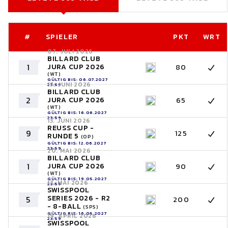
#
SPIELER
PKT
WRT
07. JULI 2026
BILLARD CLUB
1
JURA CUP 2026
80
(WT)
GÜLTIG BIS: 06.07.2027
17. JUNI 2026
23:59
BILLARD CLUB
2
JURA CUP 2026
65
(WT)
GÜLTIG BIS: 16.06.2027
23:59
13. JUNI 2026
REUSS CUP -
9
125
RUNDE 5
(OP)
GÜLTIG BIS: 12.06.2027
23:59
20. MAI 2026
BILLARD CLUB
1
JURA CUP 2026
90
(WT)
GÜLTIG BIS: 19.05.2027
17. MAI 2026
23:59
SWISSPOOL
SERIES 2026 - R2
5
200
- 8-BALL
(SPS)
GÜLTIG BIS: 16.05.2027
19. APRIL 2026
23:59
SWISSPOOL