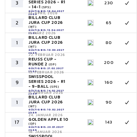
SERIES 2026 - R1
3
230
- 14-1
(SPS)
GÜLTIG BIS: 18.04.2027
14. APRIL 2026
23:59
BILLARD CLUB
2
JURA CUP 2026
65
(WT)
GÜLTIG BIS: 13.04.2027
11. MÄRZ 2026
23:59
BILLARD CLUB
1
JURA CUP 2026
80
(WT)
GÜLTIG BIS: 10.03.2027
23:59
22. FEBRUAR 2026
REUSS CUP -
3
200
RUNDE 2
(OP)
GÜLTIG BIS: 21.02.2027
23:59
15. FEBRUAR 2026
SWISSPOOL
SERIES 2026 - R1
9
160
- 9-BALL
(SPS)
GÜLTIG BIS: 14.02.2027
11. FEBRUAR 2026
23:59
BILLARD CLUB
1
JURA CUP 2026
90
(WT)
GÜLTIG BIS: 10.02.2027
23:59
24. JANUAR 2026
GOLDEN APPLE 10
17
143
(OP)
GÜLTIG BIS: 23.01.2027
23:59
18. JANUAR 2026
SWISSPOOL