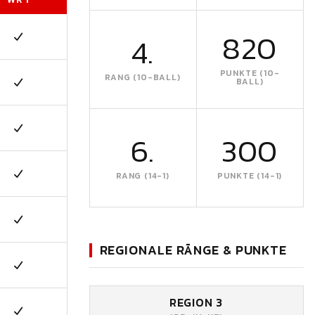
820
4.
PUNKTE (10-
RANG (10-BALL)
BALL)
6.
300
RANG (14-1)
PUNKTE (14-1)
REGIONALE RÄNGE & PUNKTE
REGION 3