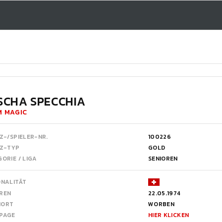
SCHA SPECCHIA
M MAGIC
Z-/SPIELER-NR.
100226
NZ-TYP
GOLD
ORIE / LIGA
SENIOREN
ONALITÄT
REN
22.05.1974
NORT
WORBEN
PAGE
HIER KLICKEN