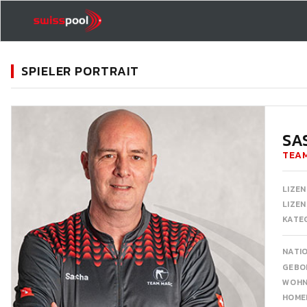
SPIELER PORTRAIT
11
SA
TEA
LIZEN
LIZE
KATEG
NATI
GEBO
WOH
HOME