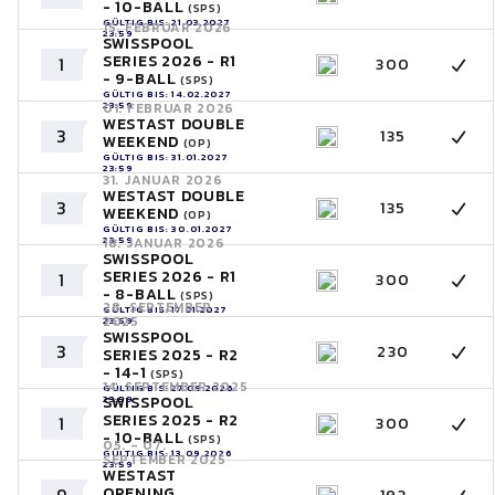
- 10-BALL
(SPS)
GÜLTIG BIS: 21.03.2027
15. FEBRUAR 2026
23:59
SWISSPOOL
SERIES 2026 - R1
1
300
- 9-BALL
(SPS)
GÜLTIG BIS: 14.02.2027
23:59
01. FEBRUAR 2026
WESTAST DOUBLE
3
135
WEEKEND
(OP)
GÜLTIG BIS: 31.01.2027
23:59
31. JANUAR 2026
WESTAST DOUBLE
3
135
WEEKEND
(OP)
GÜLTIG BIS: 30.01.2027
23:59
18. JANUAR 2026
SWISSPOOL
SERIES 2026 - R1
1
300
- 8-BALL
(SPS)
28. SEPTEMBER
GÜLTIG BIS: 17.01.2027
2025
23:59
SWISSPOOL
3
230
SERIES 2025 - R2
- 14-1
(SPS)
14. SEPTEMBER 2025
GÜLTIG BIS: 27.09.2026
SWISSPOOL
23:59
SERIES 2025 - R2
1
300
- 10-BALL
(SPS)
05. - 07.
GÜLTIG BIS: 13.09.2026
SEPTEMBER 2025
23:59
WESTAST
OPENING