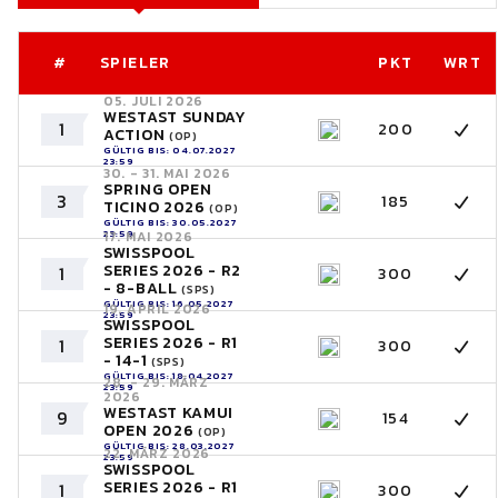
#
SPIELER
PKT
WRT
05. JULI 2026
WESTAST SUNDAY
1
200
ACTION
(OP)
GÜLTIG BIS: 04.07.2027
23:59
30. - 31. MAI 2026
SPRING OPEN
3
185
TICINO 2026
(OP)
GÜLTIG BIS: 30.05.2027
23:59
17. MAI 2026
SWISSPOOL
SERIES 2026 - R2
1
300
- 8-BALL
(SPS)
GÜLTIG BIS: 16.05.2027
19. APRIL 2026
23:59
SWISSPOOL
SERIES 2026 - R1
1
300
- 14-1
(SPS)
GÜLTIG BIS: 18.04.2027
28. - 29. MÄRZ
23:59
2026
WESTAST KAMUI
9
154
OPEN 2026
(OP)
GÜLTIG BIS: 28.03.2027
22. MÄRZ 2026
23:59
SWISSPOOL
SERIES 2026 - R1
1
300