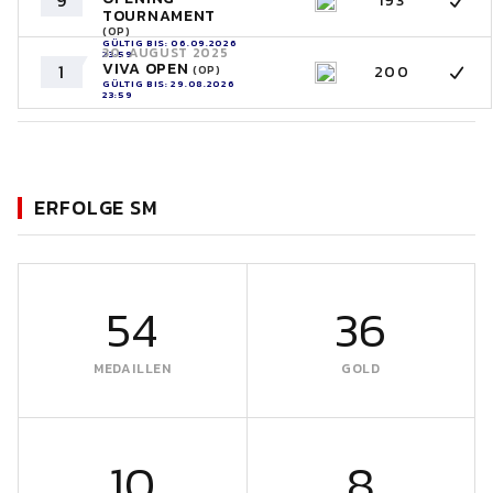
9
193
TOURNAMENT
(OP)
GÜLTIG BIS: 06.09.2026
30. AUGUST 2025
23:59
VIVA OPEN
1
200
(OP)
GÜLTIG BIS: 29.08.2026
23:59
ERFOLGE SM
54
36
MEDAILLEN
GOLD
10
8