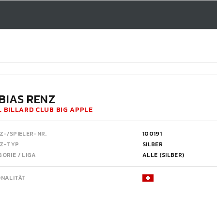
BIAS RENZ
 BILLARD CLUB BIG APPLE
Z-/SPIELER-NR.
100191
NZ-TYP
SILBER
ORIE / LIGA
ALLE (SILBER)
ONALITÄT