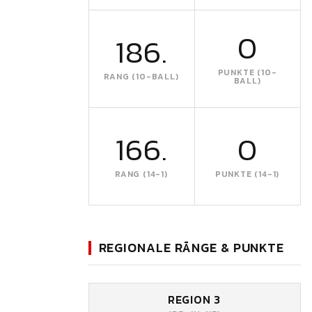
0
186.
PUNKTE (10-
RANG (10-BALL)
BALL)
166.
0
RANG (14-1)
PUNKTE (14-1)
REGIONALE RÄNGE & PUNKTE
REGION 3