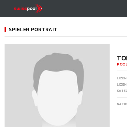
SPIELER PORTRAIT
11
TO
POOL
LIZEN
LIZE
KATEG
NATI