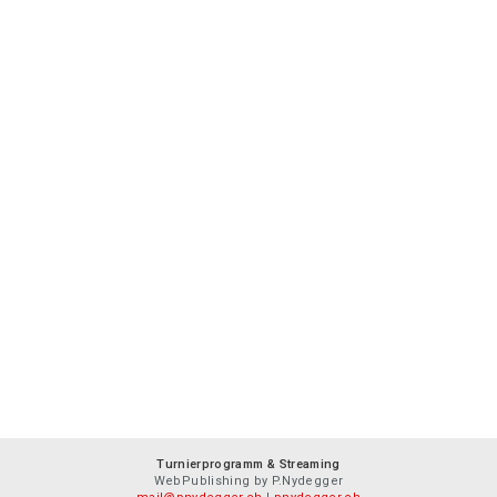
Turnierprogramm & Streaming
WebPublishing by P.Nydegger