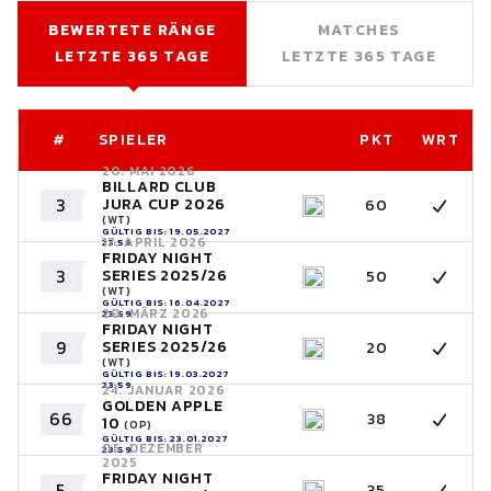
BEWERTETE RÄNGE
MATCHES
LETZTE 365 TAGE
LETZTE 365 TAGE
#
SPIELER
PKT
WRT
20. MAI 2026
BILLARD CLUB
3
JURA CUP 2026
60
(WT)
GÜLTIG BIS: 19.05.2027
17. APRIL 2026
23:59
FRIDAY NIGHT
3
SERIES 2025/26
50
(WT)
GÜLTIG BIS: 16.04.2027
20. MÄRZ 2026
23:59
FRIDAY NIGHT
9
SERIES 2025/26
20
(WT)
GÜLTIG BIS: 19.03.2027
23:59
24. JANUAR 2026
GOLDEN APPLE
66
38
10
(OP)
GÜLTIG BIS: 23.01.2027
05. DEZEMBER
23:59
2025
FRIDAY NIGHT
5
35