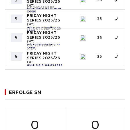
SERIES 2025/26
(WT)
07. NOVEMBER
GÜLTIG BIS: 04.12.2026
2025
23:59
FRIDAY NIGHT
5
35
SERIES 2025/26
(WT)
GÜLTIG BIS: 06.11.2026
17. OKTOBER 2025
23:59
FRIDAY NIGHT
5
SERIES 2025/26
35
(WT)
GÜLTIG BIS: 16.10.2026
05. SEPTEMBER
23:59
2025
FRIDAY NIGHT
5
35
SERIES 2025/26
(WT)
GÜLTIG BIS: 04.09.2026
23:59
ERFOLGE SM
0
0