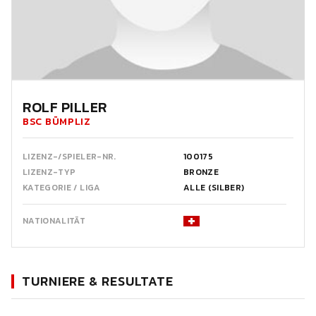
ROLF PILLER
BSC BÜMPLIZ
LIZENZ-/SPIELER-NR.
100175
LIZENZ-TYP
BRONZE
KATEGORIE / LIGA
ALLE (SILBER)
NATIONALITÄT
TURNIERE & RESULTATE