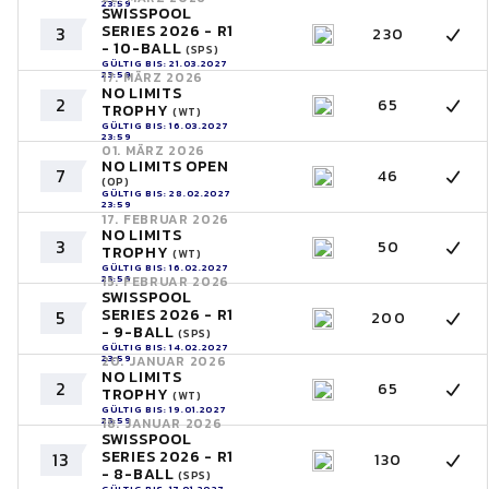
23:59
SWISSPOOL
SERIES 2026 - R1
3
230
- 10-BALL
(SPS)
GÜLTIG BIS: 21.03.2027
23:59
17. MÄRZ 2026
NO LIMITS
2
65
TROPHY
(WT)
GÜLTIG BIS: 16.03.2027
23:59
01. MÄRZ 2026
NO LIMITS OPEN
7
46
(OP)
GÜLTIG BIS: 28.02.2027
23:59
17. FEBRUAR 2026
NO LIMITS
3
50
TROPHY
(WT)
GÜLTIG BIS: 16.02.2027
23:59
15. FEBRUAR 2026
SWISSPOOL
SERIES 2026 - R1
5
200
- 9-BALL
(SPS)
GÜLTIG BIS: 14.02.2027
23:59
20. JANUAR 2026
NO LIMITS
2
65
TROPHY
(WT)
GÜLTIG BIS: 19.01.2027
23:59
18. JANUAR 2026
SWISSPOOL
SERIES 2026 - R1
13
130
- 8-BALL
(SPS)
GÜLTIG BIS: 17.01.2027