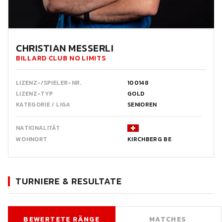
CHRISTIAN MESSERLI
BILLARD CLUB NO LIMITS
LIZENZ-/SPIELER-NR.
100148
LIZENZ-TYP
GOLD
KATEGORIE / LIGA
SENIOREN
NATIONALITÄT
WOHNORT
KIRCHBERG BE
TURNIERE & RESULTATE
BEWERTETE RÄNGE
MATCHES