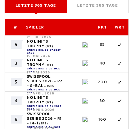
LETZTE 365 TAGE
LETZTE 365 TAGE
#
SPIELER
PKT
WRT
21. JULI 2026
NO LIMITS
5
35
TROPHY
(WT)
GÜLTIG BIS: 20.07.2027
23:59
19. MAI 2026
NO LIMITS
3
40
TROPHY
(WT)
GÜLTIG BIS: 18.05.2027
23:59
17. MAI 2026
SWISSPOOL
SERIES 2026 - R2
5
200
- 8-BALL
(SPS)
GÜLTIG BIS: 16.05.2027
23:59
21. APRIL 2026
NO LIMITS
4
30
TROPHY
(WT)
GÜLTIG BIS: 20.04.2027
23:59
19. APRIL 2026
SWISSPOOL
SERIES 2026 - R1
9
160
- 14-1
(SPS)
GÜLTIG BIS: 18.04.2027
22. MÄRZ 2026