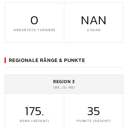
0
NAN
GEWERTETE TURNIERE
∅ RANG
REGIONALE RÄNGE & PUNKTE
REGION 3
(BE, JU, NE)
175.
35
RANG (GESAMT)
PUNKTE (GESAMT)