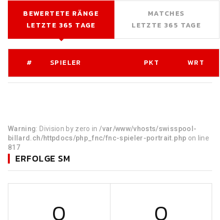
BEWERTETE RÄNGE
MATCHES
LETZTE 365 TAGE
LETZTE 365 TAGE
#
SPIELER
PKT
WRT
Warning
: Division by zero in
/var/www/vhosts/swisspool-
billard.ch/httpdocs/php_fnc/fnc-spieler-portrait.php
on line
817
ERFOLGE SM
0
0