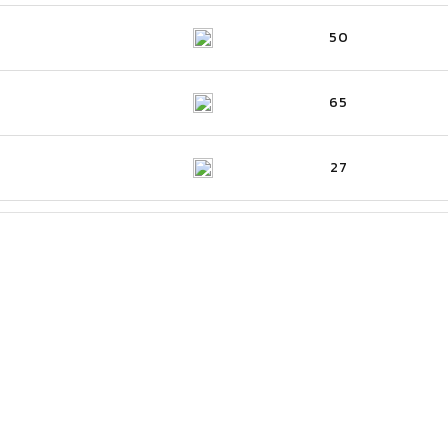
50
65
27