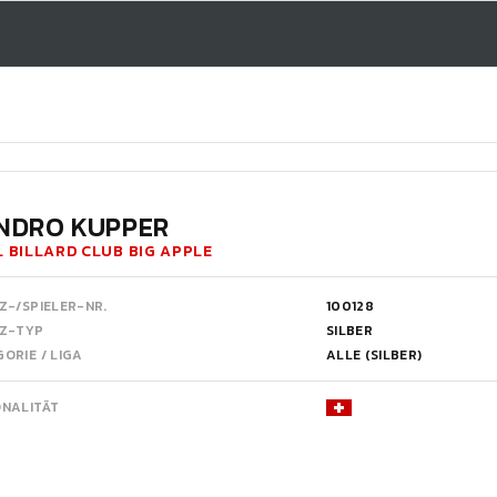
NDRO KUPPER
 BILLARD CLUB BIG APPLE
Z-/SPIELER-NR.
100128
NZ-TYP
SILBER
ORIE / LIGA
ALLE (SILBER)
ONALITÄT