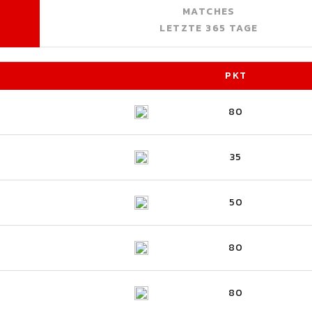
MATCHES
LETZTE 365 TAGE
PKT
80
35
50
80
80