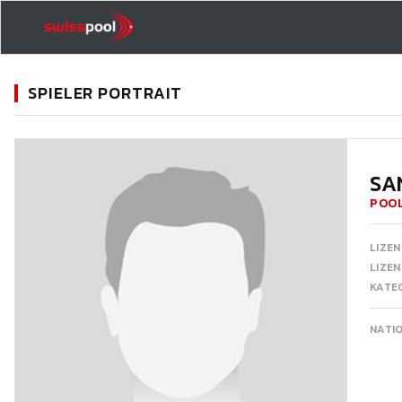
SPIELER PORTRAIT
11
SA
POOL
LIZEN
LIZE
KATEG
NATI