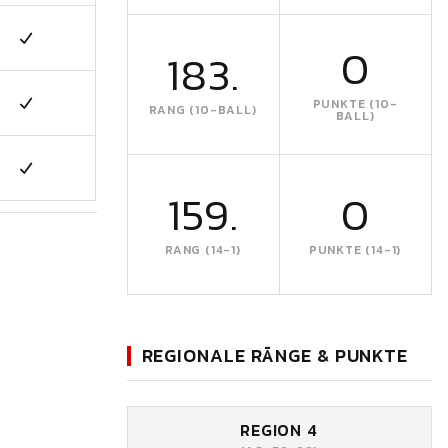
0
183.
PUNKTE (10-
RANG (10-BALL)
BALL)
159.
0
RANG (14-1)
PUNKTE (14-1)
REGIONALE RÄNGE & PUNKTE
REGION 4