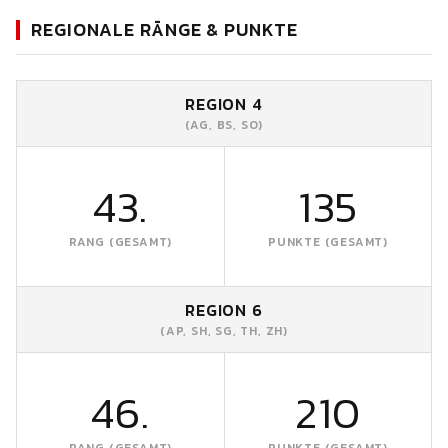
REGIONALE RÄNGE & PUNKTE
REGION 4
(AG, BS, SO)
43.
135
RANG (GESAMT)
PUNKTE (GESAMT)
REGION 6
(AP, SH, SG, TH, ZH)
46.
210