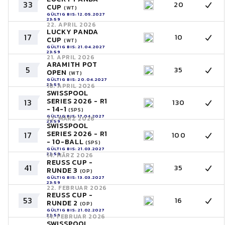
33
20
CUP
(WT)
GÜLTIG BIS: 12.05.2027
23:59
22. APRIL 2026
LUCKY PANDA
17
10
CUP
(WT)
GÜLTIG BIS: 21.04.2027
23:59
21. APRIL 2026
ARAMITH POT
5
35
OPEN
(WT)
GÜLTIG BIS: 20.04.2027
23:59
18. APRIL 2026
SWISSPOOL
SERIES 2026 - R1
13
130
- 14-1
(SPS)
GÜLTIG BIS: 17.04.2027
22. MÄRZ 2026
23:59
SWISSPOOL
SERIES 2026 - R1
17
100
- 10-BALL
(SPS)
GÜLTIG BIS: 21.03.2027
23:59
14. MÄRZ 2026
REUSS CUP -
41
35
RUNDE 3
(OP)
GÜLTIG BIS: 13.03.2027
23:59
22. FEBRUAR 2026
REUSS CUP -
53
16
RUNDE 2
(OP)
GÜLTIG BIS: 21.02.2027
23:59
14. FEBRUAR 2026
SWISSPOOL