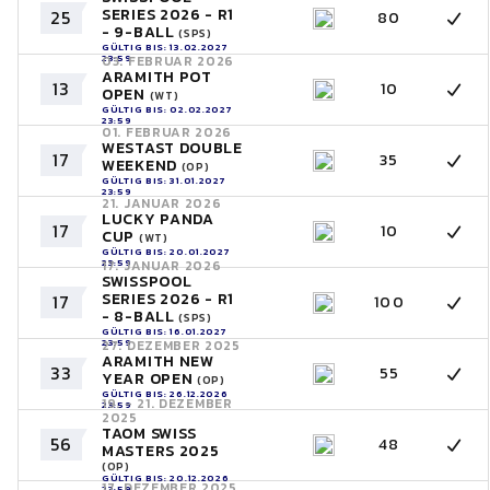
SERIES 2026 - R1
25
80
- 9-BALL
(SPS)
GÜLTIG BIS: 13.02.2027
23:59
03. FEBRUAR 2026
ARAMITH POT
13
10
OPEN
(WT)
GÜLTIG BIS: 02.02.2027
23:59
01. FEBRUAR 2026
WESTAST DOUBLE
17
35
WEEKEND
(OP)
GÜLTIG BIS: 31.01.2027
23:59
21. JANUAR 2026
LUCKY PANDA
17
10
CUP
(WT)
GÜLTIG BIS: 20.01.2027
23:59
17. JANUAR 2026
SWISSPOOL
SERIES 2026 - R1
17
100
- 8-BALL
(SPS)
GÜLTIG BIS: 16.01.2027
23:59
27. DEZEMBER 2025
ARAMITH NEW
33
55
YEAR OPEN
(OP)
GÜLTIG BIS: 26.12.2026
19. - 21. DEZEMBER
23:59
2025
TAOM SWISS
56
48
MASTERS 2025
(OP)
GÜLTIG BIS: 20.12.2026
17. DEZEMBER 2025
23:59