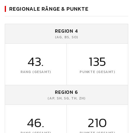
REGIONALE RÄNGE & PUNKTE
REGION 4
(AG, BS, SO)
43.
135
RANG (GESAMT)
PUNKTE (GESAMT)
REGION 6
(AP, SH, SG, TH, ZH)
46.
210