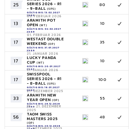
SERIES 2026 - R1
25
80
- 9-BALL
(SPS)
GÜLTIG BIS: 13.02.2027
23:59
03. FEBRUAR 2026
ARAMITH POT
13
10
OPEN
(WT)
GÜLTIG BIS: 02.02.2027
23:59
01. FEBRUAR 2026
WESTAST DOUBLE
17
35
WEEKEND
(OP)
GÜLTIG BIS: 31.01.2027
23:59
21. JANUAR 2026
LUCKY PANDA
17
10
CUP
(WT)
GÜLTIG BIS: 20.01.2027
23:59
17. JANUAR 2026
SWISSPOOL
SERIES 2026 - R1
17
100
- 8-BALL
(SPS)
GÜLTIG BIS: 16.01.2027
23:59
27. DEZEMBER 2025
ARAMITH NEW
33
55
YEAR OPEN
(OP)
GÜLTIG BIS: 26.12.2026
19. - 21. DEZEMBER
23:59
2025
TAOM SWISS
56
48
MASTERS 2025
(OP)
GÜLTIG BIS: 20.12.2026
17. DEZEMBER 2025
23:59