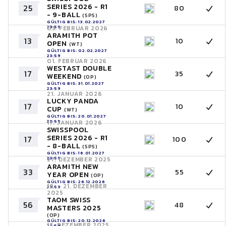
SERIES 2026 - R1
25
80
- 9-BALL
(SPS)
GÜLTIG BIS: 13.02.2027
23:59
03. FEBRUAR 2026
ARAMITH POT
13
10
OPEN
(WT)
GÜLTIG BIS: 02.02.2027
23:59
01. FEBRUAR 2026
WESTAST DOUBLE
17
35
WEEKEND
(OP)
GÜLTIG BIS: 31.01.2027
23:59
21. JANUAR 2026
LUCKY PANDA
17
10
CUP
(WT)
GÜLTIG BIS: 20.01.2027
23:59
17. JANUAR 2026
SWISSPOOL
SERIES 2026 - R1
17
100
- 8-BALL
(SPS)
GÜLTIG BIS: 16.01.2027
23:59
27. DEZEMBER 2025
ARAMITH NEW
33
55
YEAR OPEN
(OP)
GÜLTIG BIS: 26.12.2026
19. - 21. DEZEMBER
23:59
2025
TAOM SWISS
56
48
MASTERS 2025
(OP)
GÜLTIG BIS: 20.12.2026
17. DEZEMBER 2025
23:59