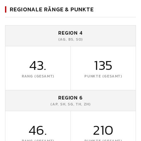
REGIONALE RÄNGE & PUNKTE
REGION 4
(AG, BS, SO)
43.
135
RANG (GESAMT)
PUNKTE (GESAMT)
REGION 6
(AP, SH, SG, TH, ZH)
46.
210