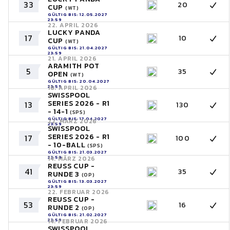
33
20
CUP
(WT)
GÜLTIG BIS: 12.05.2027
23:59
22. APRIL 2026
LUCKY PANDA
17
10
CUP
(WT)
GÜLTIG BIS: 21.04.2027
23:59
21. APRIL 2026
ARAMITH POT
5
35
OPEN
(WT)
GÜLTIG BIS: 20.04.2027
23:59
18. APRIL 2026
SWISSPOOL
SERIES 2026 - R1
13
130
- 14-1
(SPS)
GÜLTIG BIS: 17.04.2027
22. MÄRZ 2026
23:59
SWISSPOOL
SERIES 2026 - R1
17
100
- 10-BALL
(SPS)
GÜLTIG BIS: 21.03.2027
23:59
14. MÄRZ 2026
REUSS CUP -
41
35
RUNDE 3
(OP)
GÜLTIG BIS: 13.03.2027
23:59
22. FEBRUAR 2026
REUSS CUP -
53
16
RUNDE 2
(OP)
GÜLTIG BIS: 21.02.2027
23:59
14. FEBRUAR 2026
SWISSPOOL