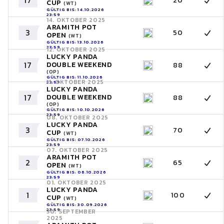
17
20
CUP
(WT)
GÜLTIG BIS: 14.10.2026
23:59
14. OKTOBER 2025
ARAMITH POT
3
50
OPEN
(WT)
GÜLTIG BIS: 13.10.2026
23:59
12. OKTOBER 2025
LUCKY PANDA
17
DOUBLE WEEKEND
88
(OP)
GÜLTIG BIS: 11.10.2026
11. OKTOBER 2025
23:59
LUCKY PANDA
17
DOUBLE WEEKEND
88
(OP)
GÜLTIG BIS: 10.10.2026
23:59
08. OKTOBER 2025
LUCKY PANDA
3
70
CUP
(WT)
GÜLTIG BIS: 07.10.2026
23:59
07. OKTOBER 2025
ARAMITH POT
2
65
OPEN
(WT)
GÜLTIG BIS: 06.10.2026
23:59
01. OKTOBER 2025
LUCKY PANDA
1
100
CUP
(WT)
GÜLTIG BIS: 30.09.2026
23:59
30. SEPTEMBER
2025