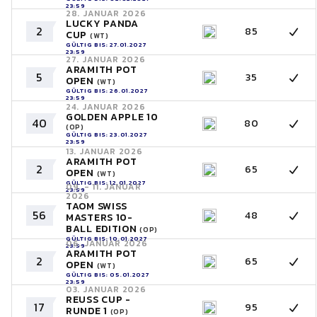
23:59
28. JANUAR 2026
LUCKY PANDA
2
85
CUP
(WT)
GÜLTIG BIS: 27.01.2027
23:59
27. JANUAR 2026
ARAMITH POT
5
35
OPEN
(WT)
GÜLTIG BIS: 26.01.2027
23:59
24. JANUAR 2026
GOLDEN APPLE 10
40
80
(OP)
GÜLTIG BIS: 23.01.2027
23:59
13. JANUAR 2026
ARAMITH POT
2
65
OPEN
(WT)
GÜLTIG BIS: 12.01.2027
09. - 11. JANUAR
23:59
2026
TAOM SWISS
56
48
MASTERS 10-
BALL EDITION
(OP)
GÜLTIG BIS: 10.01.2027
06. JANUAR 2026
23:59
ARAMITH POT
2
65
OPEN
(WT)
GÜLTIG BIS: 05.01.2027
23:59
03. JANUAR 2026
REUSS CUP -
17
95
RUNDE 1
(OP)