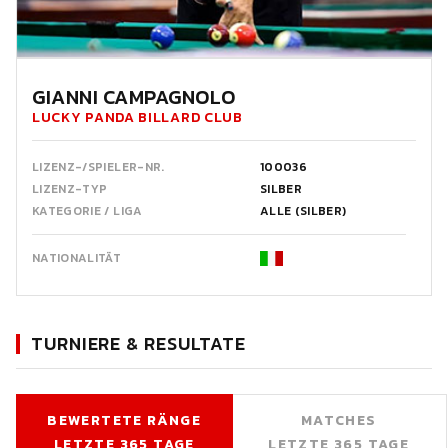
GIANNI CAMPAGNOLO
LUCKY PANDA BILLARD CLUB
LIZENZ-/SPIELER-NR.
100036
LIZENZ-TYP
SILBER
KATEGORIE / LIGA
ALLE (SILBER)
NATIONALITÄT
TURNIERE & RESULTATE
BEWERTETE RÄNGE
MATCHES
LETZTE 365 TAGE
LETZTE 365 TAGE