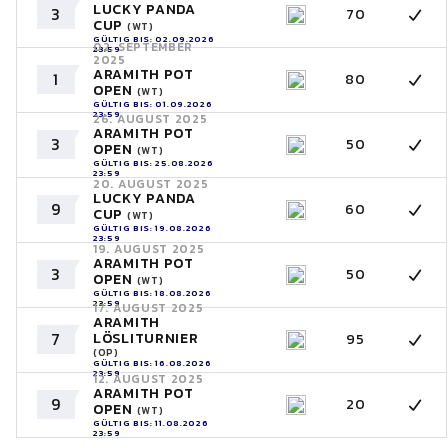
LUCKY PANDA
3
70
CUP
(WT)
GÜLTIG BIS: 02.09.2026
02. SEPTEMBER
23:59
2025
ARAMITH POT
1
80
OPEN
(WT)
GÜLTIG BIS: 01.09.2026
23:59
26. AUGUST 2025
ARAMITH POT
3
50
OPEN
(WT)
GÜLTIG BIS: 25.08.2026
23:59
20. AUGUST 2025
LUCKY PANDA
9
60
CUP
(WT)
GÜLTIG BIS: 19.08.2026
23:59
19. AUGUST 2025
ARAMITH POT
3
50
OPEN
(WT)
GÜLTIG BIS: 18.08.2026
23:59
17. AUGUST 2025
ARAMITH
7
LÖSLITURNIER
95
(OP)
GÜLTIG BIS: 16.08.2026
23:59
12. AUGUST 2025
ARAMITH POT
9
20
OPEN
(WT)
GÜLTIG BIS: 11.08.2026
23:59