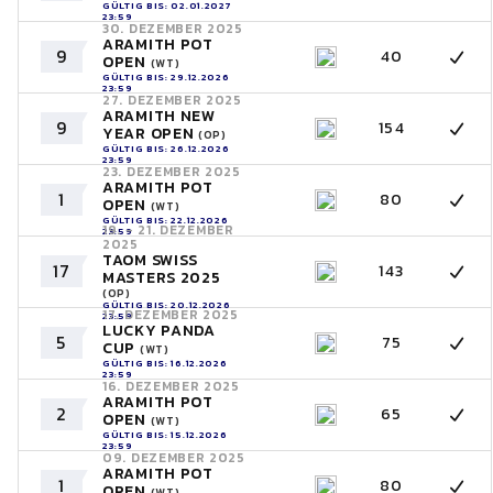
GÜLTIG BIS: 02.01.2027
23:59
30. DEZEMBER 2025
ARAMITH POT
9
40
OPEN
(WT)
GÜLTIG BIS: 29.12.2026
23:59
27. DEZEMBER 2025
ARAMITH NEW
9
154
YEAR OPEN
(OP)
GÜLTIG BIS: 26.12.2026
23:59
23. DEZEMBER 2025
ARAMITH POT
1
80
OPEN
(WT)
GÜLTIG BIS: 22.12.2026
19. - 21. DEZEMBER
23:59
2025
TAOM SWISS
17
143
MASTERS 2025
(OP)
GÜLTIG BIS: 20.12.2026
17. DEZEMBER 2025
23:59
LUCKY PANDA
5
75
CUP
(WT)
GÜLTIG BIS: 16.12.2026
23:59
16. DEZEMBER 2025
ARAMITH POT
2
65
OPEN
(WT)
GÜLTIG BIS: 15.12.2026
23:59
09. DEZEMBER 2025
ARAMITH POT
1
80
OPEN
(WT)