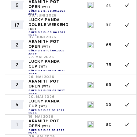
ARAMITH POT
9
20
OPEN
(WT)
GÜLTIG BIS: 08.06.2027
23:59
06. JUNI 2026
LUCKY PANDA
17
DOUBLE WEEKEND
80
(OP)
GÜLTIG BIS: 05.06.2027
23:59
02. JUNI 2026
ARAMITH POT
2
65
OPEN
(WT)
GÜLTIG BIS: 01.06.2027
23:59
27. MAI 2026
LUCKY PANDA
2
75
CUP
(WT)
GÜLTIG BIS: 26.05.2027
23:59
26. MAI 2026
ARAMITH POT
2
65
OPEN
(WT)
GÜLTIG BIS: 25.05.2027
23:59
20. MAI 2026
LUCKY PANDA
5
55
CUP
(WT)
GÜLTIG BIS: 19.05.2027
23:59
19. MAI 2026
ARAMITH POT
1
80
OPEN
(WT)
GÜLTIG BIS: 18.05.2027
23:59
09. MAI 2026