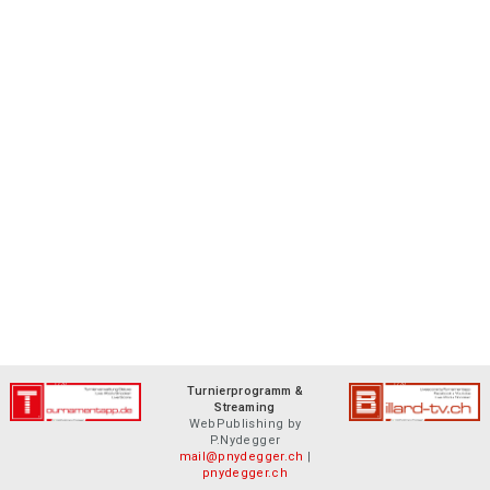
Turnierprogramm &
Streaming
WebPublishing by
P.Nydegger
mail@pnydegger.ch
|
pnydegger.ch