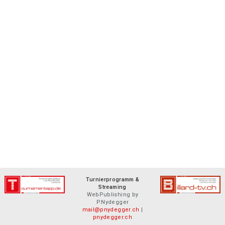
Turnierprogramm &
Streaming
WebPublishing by
P.Nydegger
mail@pnydegger.ch
|
pnydegger.ch