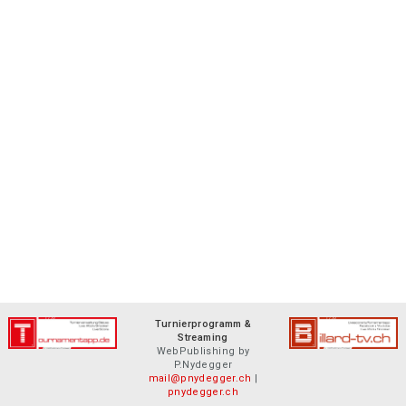
Turnierprogramm &
Streaming
WebPublishing by
P.Nydegger
mail@pnydegger.ch
|
pnydegger.ch