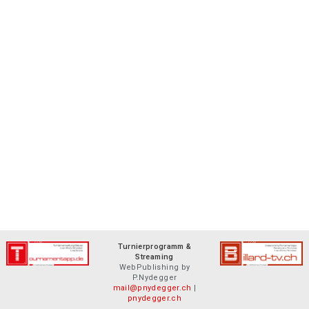
Turnierprogramm &
Streaming
WebPublishing by
P.Nydegger
mail@pnydegger.ch
|
pnydegger.ch