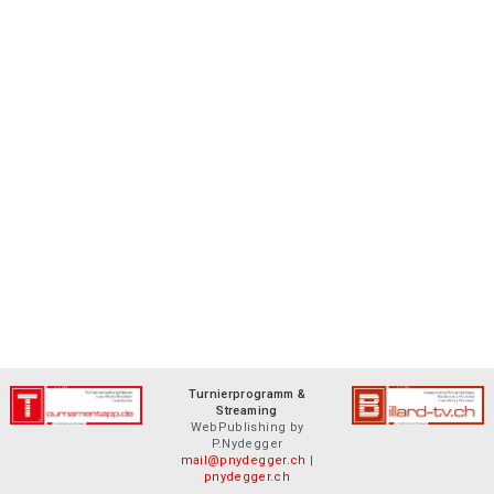
Turnierprogramm &
Streaming
WebPublishing by
P.Nydegger
mail@pnydegger.ch
|
pnydegger.ch