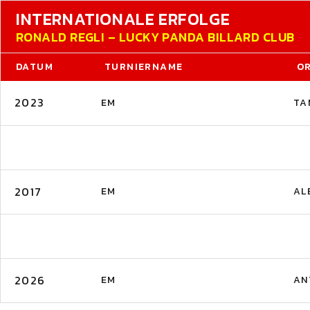
INTERNATIONALE ERFOLGE
RONALD REGLI – LUCKY PANDA BILLARD CLUB
DATUM
TURNIERNAME
O
2023
EM
TA
2017
EM
AL
2026
EM
AN