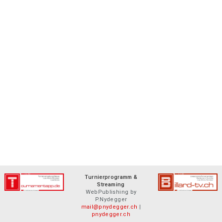
Turnierprogramm &
Streaming
WebPublishing by
P.Nydegger
mail@pnydegger.ch
|
pnydegger.ch