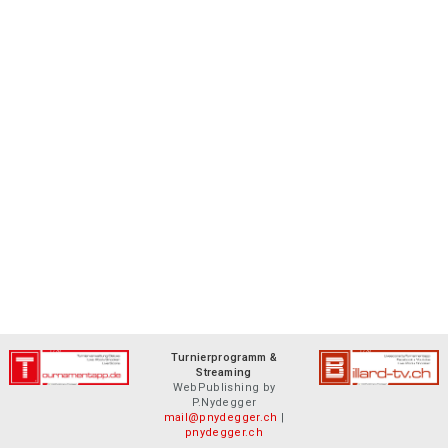
Turnierprogramm &
Streaming
WebPublishing by
P.Nydegger
mail@pnydegger.ch
|
pnydegger.ch