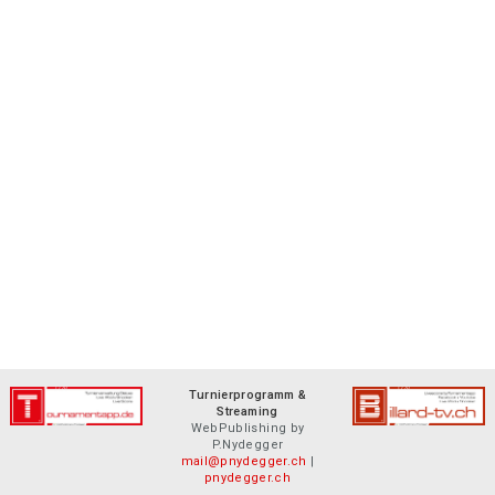
Turnierprogramm &
Streaming
WebPublishing by
P.Nydegger
mail@pnydegger.ch
|
pnydegger.ch