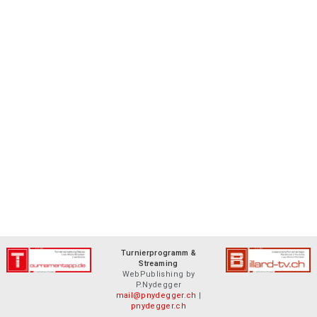
Turnierprogramm &
Streaming
WebPublishing by
P.Nydegger
mail@pnydegger.ch
|
pnydegger.ch