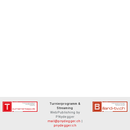
Turnierprogramm &
Streaming
WebPublishing by
P.Nydegger
mail@pnydegger.ch
|
pnydegger.ch