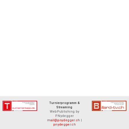
Turnierprogramm &
Streaming
WebPublishing by
P.Nydegger
mail@pnydegger.ch
|
pnydegger.ch