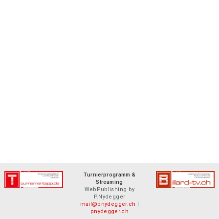
Turnierprogramm &
Streaming
WebPublishing by
P.Nydegger
mail@pnydegger.ch
|
pnydegger.ch