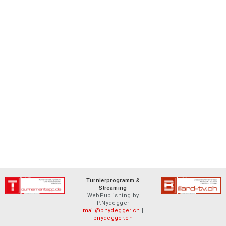
Turnierprogramm &
Streaming
WebPublishing by
P.Nydegger
mail@pnydegger.ch
|
pnydegger.ch