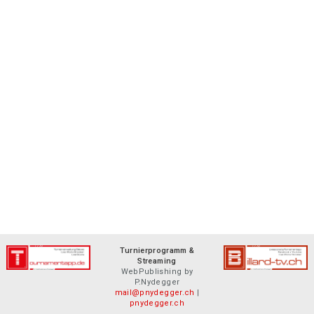
Turnierprogramm &
Streaming
WebPublishing by
P.Nydegger
mail@pnydegger.ch
|
pnydegger.ch