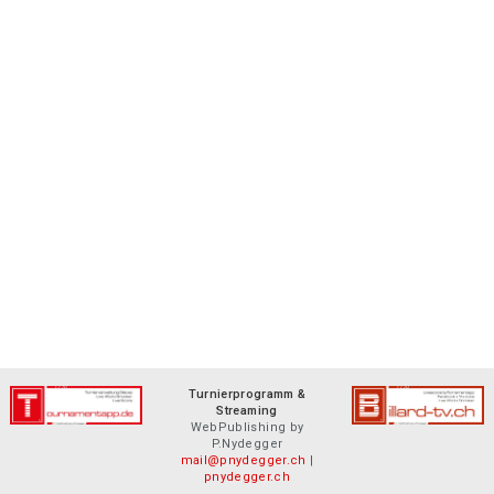
Turnierprogramm &
Streaming
WebPublishing by
P.Nydegger
mail@pnydegger.ch
|
pnydegger.ch