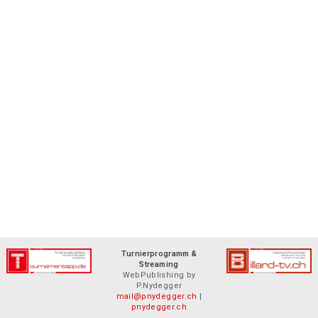
Turnierprogramm &
Streaming
WebPublishing by
P.Nydegger
mail@pnydegger.ch
|
pnydegger.ch