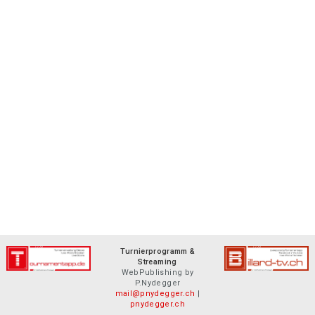
Turnierprogramm &
Streaming
WebPublishing by
P.Nydegger
mail@pnydegger.ch
|
pnydegger.ch