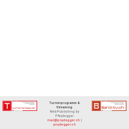
Turnierprogramm &
Streaming
WebPublishing by
P.Nydegger
mail@pnydegger.ch
|
pnydegger.ch