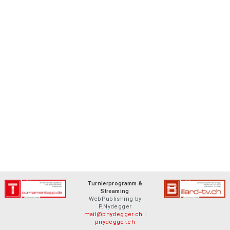
Turnierprogramm &
Streaming
WebPublishing by
P.Nydegger
mail@pnydegger.ch
|
pnydegger.ch