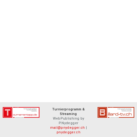
Turnierprogramm &
Streaming
WebPublishing by
P.Nydegger
mail@pnydegger.ch
|
pnydegger.ch