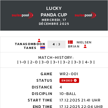
LUCKY
PANDA CUP
MERCREDI, 17
DÉCEMBRE 2025
NIELSEN
TANASOMBOON
4
:
3
BRIAN
TANES
MATCH-HISTORY:
| 1-0 | 2-0 | 3-0 | 3-1 | 3-2 | 3-3 | 4-3 |
GAME
WR2-001
STATUS
ENDED
DISTANCE
4
DISCIPLIN
10-BALL
START TIME
17.12.2025 21:41 UHR
END TIME
17.12.2025 22:04 UHR