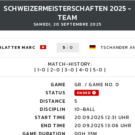
SCHWEIZERMEISTERSCHAFTEN 2025 -
TEAM
SAMEDI, 20 SEPTEMBRE 2025
HLATTER MARC
5
:
0
TSCHANDER A
MATCH-HISTORY:
| 1-0 | 2-0 | 3-0 | 4-0 | 5-0 |
GAME
GR. / GAME NO. 0
STATUS
ENDED
DISTANCE
5
DISCIPLIN
10-BALL
START TIME
20.09.2025 12:31 UHR
END TIME
20.09.2025 13:06 UHR
GAME DURATION
00H 35M