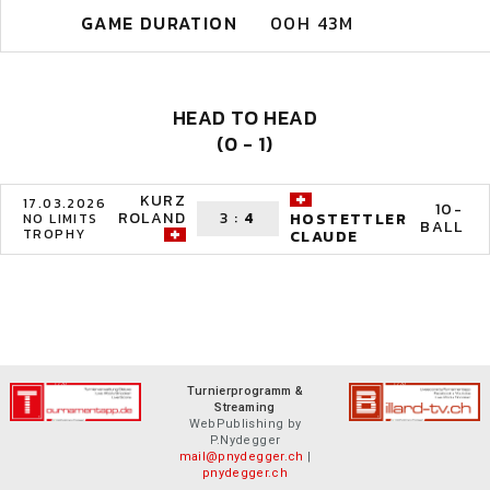
GAME DURATION
00H 43M
HEAD TO HEAD
(0 - 1)
KURZ
17.03.2026
10-
ROLAND
3
:
4
HOSTETTLER
NO LIMITS
BALL
TROPHY
CLAUDE
Turnierprogramm &
Streaming
WebPublishing by
P.Nydegger
mail@pnydegger.ch
|
pnydegger.ch