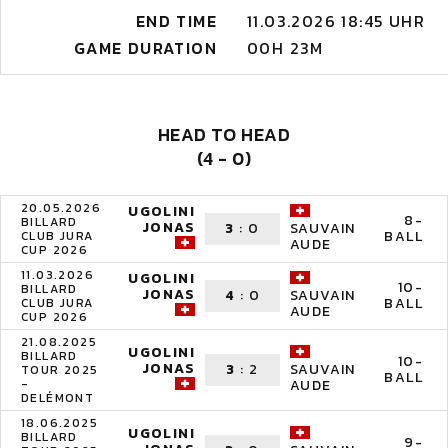
END TIME
11.03.2026 18:45 UHR
GAME DURATION
00H 23M
HEAD TO HEAD
(4 - 0)
20.05.2026
UGOLINI
8-
BILLARD
JONAS
3
:
0
SAUVAIN
BALL
CLUB JURA
AUDE
CUP 2026
11.03.2026
UGOLINI
10-
BILLARD
JONAS
4
:
0
SAUVAIN
BALL
CLUB JURA
AUDE
CUP 2026
21.08.2025
UGOLINI
BILLARD
10-
JONAS
3
:
2
SAUVAIN
TOUR 2025
BALL
-
AUDE
DELÉMONT
18.06.2025
UGOLINI
BILLARD
9-