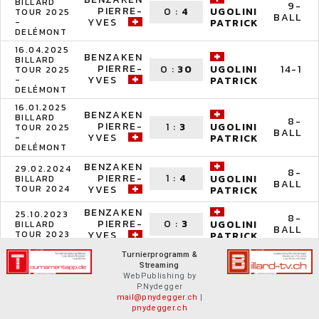
BILLARD
9-
PIERRE-
0
:
4
UGOLINI
TOUR 2025
BALL
YVES
-
PATRICK
DELÉMONT
16.04.2025
BENZAKEN
BILLARD
PIERRE-
0
:
30
14-1
UGOLINI
TOUR 2025
YVES
-
PATRICK
DELÉMONT
16.01.2025
BENZAKEN
BILLARD
8-
PIERRE-
1
:
3
UGOLINI
TOUR 2025
BALL
YVES
-
PATRICK
DELÉMONT
BENZAKEN
29.02.2024
8-
PIERRE-
1
:
4
UGOLINI
BILLARD
BALL
TOUR 2024
YVES
PATRICK
BENZAKEN
25.10.2023
8-
PIERRE-
0
:
3
UGOLINI
BILLARD
BALL
TOUR 2023
YVES
PATRICK
Turnierprogramm &
Streaming
WebPublishing by
P.Nydegger
mail@pnydegger.ch
|
pnydegger.ch