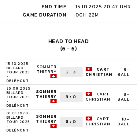
END TIME
15.10.2025 20:47 UHR
GAME DURATION
00H 22M
HEAD TO HEAD
(6 - 6)
15.10.2025
SOMMER
BILLARD
CART
9-
THIERRY
2
:
3
TOUR 2025
BALL
CHRISTIAN
-
DELÉMONT
25.09.2025
SOMMER
BILLARD
CART
8-
THIERRY
3
:
0
TOUR 2025
BALL
CHRISTIAN
-
DELÉMONT
01.01.1970
SOMMER
BILLARD
CART
10-
THIERRY
3
:
0
TOUR 2025
BALL
CHRISTIAN
-
DELÉMONT