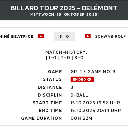
BILLARD TOUR 2025 - DELÉMONT
MITTWOCH, 15. OKTOBER 2025
MINÉ BEATRICE
3
:
0
SCHWAB ROLF
MATCH-HISTORY:
| 1-0 | 2-0 | 3-0 |
GAME
GR. 1 / GAME NO. 3
STATUS
ENDED
DISTANCE
3
DISCIPLIN
9-BALL
START TIME
15.10.2025 19:52 UHR
END TIME
15.10.2025 20:14 UHR
GAME DURATION
00H 22M