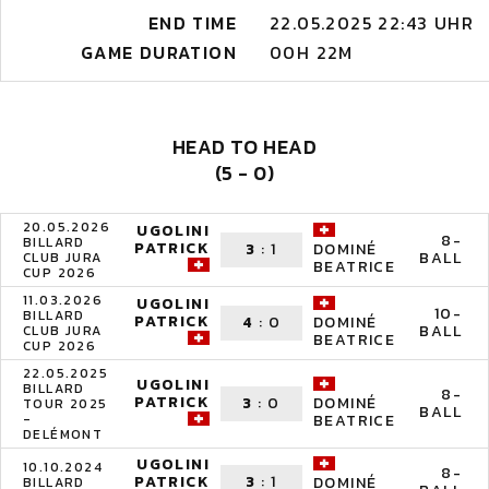
END TIME
22.05.2025 22:43 UHR
GAME DURATION
00H 22M
HEAD TO HEAD
(5 - 0)
20.05.2026
UGOLINI
8-
BILLARD
PATRICK
3
:
1
DOMINÉ
BALL
CLUB JURA
BEATRICE
CUP 2026
11.03.2026
UGOLINI
10-
BILLARD
PATRICK
4
:
0
DOMINÉ
BALL
CLUB JURA
BEATRICE
CUP 2026
22.05.2025
UGOLINI
BILLARD
8-
PATRICK
3
:
0
DOMINÉ
TOUR 2025
BALL
-
BEATRICE
DELÉMONT
UGOLINI
10.10.2024
8-
PATRICK
3
:
1
DOMINÉ
BILLARD