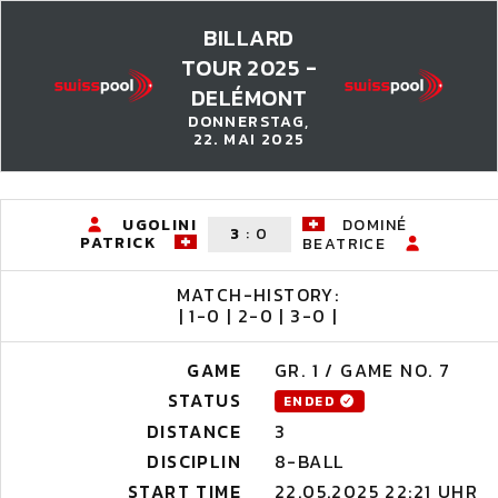
BILLARD
TOUR 2025 -
DELÉMONT
DONNERSTAG,
22. MAI 2025
UGOLINI
DOMINÉ
3
:
0
PATRICK
BEATRICE
MATCH-HISTORY:
| 1-0 | 2-0 | 3-0 |
GAME
GR. 1 / GAME NO. 7
STATUS
ENDED
DISTANCE
3
DISCIPLIN
8-BALL
START TIME
22.05.2025 22:21 UHR