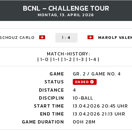
BCNL – CHALLENGE TOUR
MONTAG, 13. APRIL 2026
SCHOUZ CARLO
1
:
4
MAROLF VALE
MATCH-HISTORY:
| 1-0 | 1-1 | 1-2 | 1-3 | 1-4 |
GAME
GR. 2 / GAME NO. 4
STATUS
ENDED
DISTANCE
4
DISCIPLIN
10-BALL
START TIME
13.04.2026 20:45 UHR
END TIME
13.04.2026 21:13 UHR
GAME DURATION
00H 28M