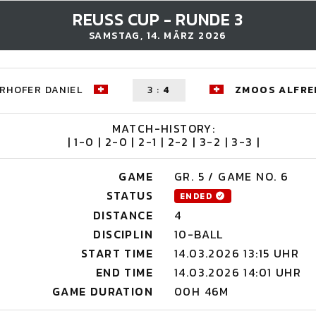
REUSS CUP - RUNDE 3
SAMSTAG, 14. MÄRZ 2026
RHOFER DANIEL
3
:
4
ZMOOS ALFRE
MATCH-HISTORY:
| 1-0 | 2-0 | 2-1 | 2-2 | 3-2 | 3-3 |
GAME
GR. 5 / GAME NO. 6
STATUS
ENDED
DISTANCE
4
DISCIPLIN
10-BALL
START TIME
14.03.2026 13:15 UHR
END TIME
14.03.2026 14:01 UHR
GAME DURATION
00H 46M