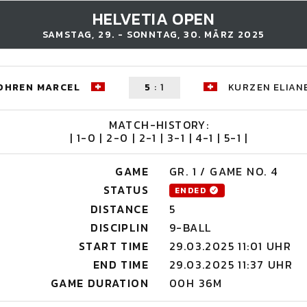
HELVETIA OPEN
SAMSTAG, 29. - SONNTAG, 30. MÄRZ 2025
OHREN MARCEL
5
:
1
KURZEN ELIAN
MATCH-HISTORY:
| 1-0 | 2-0 | 2-1 | 3-1 | 4-1 | 5-1 |
GAME
GR. 1 / GAME NO. 4
STATUS
ENDED
DISTANCE
5
DISCIPLIN
9-BALL
START TIME
29.03.2025 11:01 UHR
END TIME
29.03.2025 11:37 UHR
GAME DURATION
00H 36M