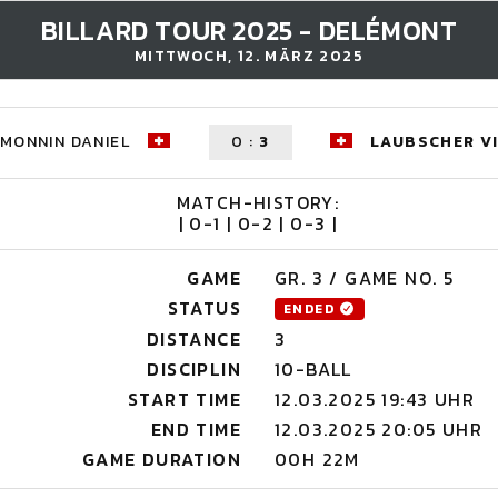
BILLARD TOUR 2025 - DELÉMONT
MITTWOCH, 12. MÄRZ 2025
MONNIN DANIEL
0
:
3
LAUBSCHER V
MATCH-HISTORY:
| 0-1 | 0-2 | 0-3 |
GAME
GR. 3 / GAME NO. 5
STATUS
ENDED
DISTANCE
3
DISCIPLIN
10-BALL
START TIME
12.03.2025 19:43 UHR
END TIME
12.03.2025 20:05 UHR
GAME DURATION
00H 22M