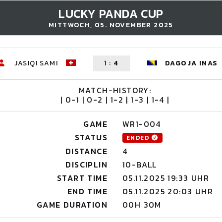
LUCKY PANDA CUP
MITTWOCH, 05. NOVEMBER 2025
JASIQI SAMI
1
:
4
DAGOJA INAS
MATCH-HISTORY:
| 0-1 | 0-2 | 1-2 | 1-3 | 1-4 |
GAME
WR1-004
STATUS
ENDED
DISTANCE
4
DISCIPLIN
10-BALL
START TIME
05.11.2025 19:33 UHR
END TIME
05.11.2025 20:03 UHR
GAME DURATION
00H 30M